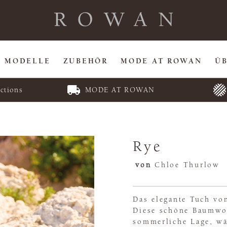
MODELLE
ZUBEHÖR
MODE AT ROWAN
Ü
ctions
MODE AT ROWAN
Rye
von
Chloe Thurlow
Das elegante Tuch vo
Diese schöne Baumwol
sommerliche Lage, wä