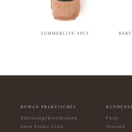
N
SUMMERLITE 4PLY
BAB
ROWAN PRAKTISCHES
KUNDENS
Anleitungskorrekturen
FAQs
Garn Ersatz Liste
Versand