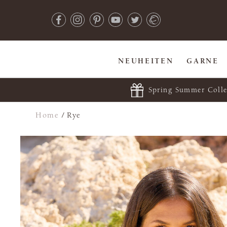
NEUHEITEN
GARNE
Spring Summer Colle
Home
/
Rye