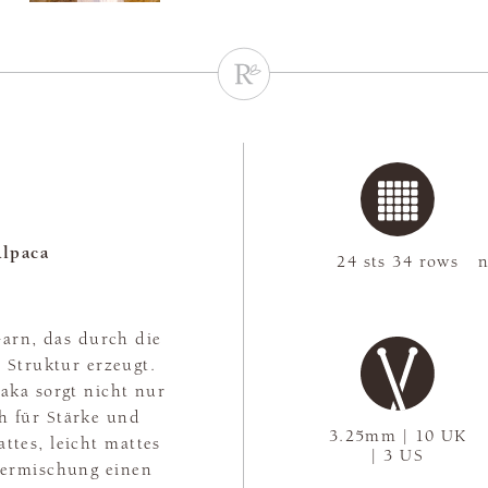
lpaca
24 sts 34 rows
n
 Garn, das durch die
 Struktur erzeugt.
aka sorgt nicht nur
h für Stärke und
3.25mm | 10 UK
ttes, leicht mattes
| 3 US
asermischung einen