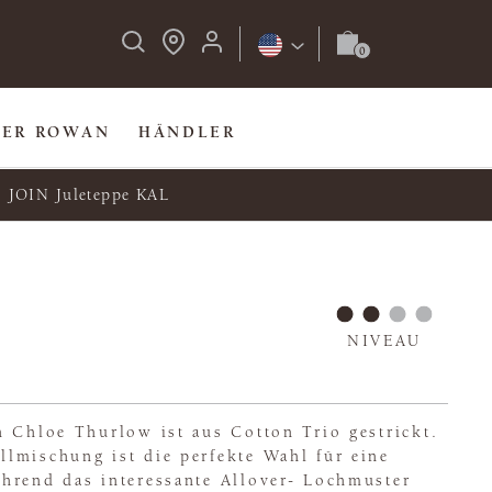
BER ROWAN
HÄNDLER
JOIN Juleteppe KAL
NIVEAU
n Chloe Thurlow ist aus Cotton Trio gestrickt.
lmischung ist die perfekte Wahl für eine
hrend das interessante Allover- Lochmuster