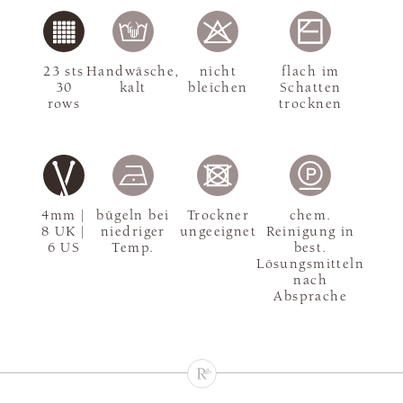
23 sts
Handwäsche,
nicht
flach im
30
kalt
bleichen
Schatten
rows
trocknen
4mm |
bügeln bei
Trockner
chem.
8 UK |
niedriger
ungeeignet
Reinigung in
6 US
Temp.
best.
Lösungsmitteln
nach
Absprache