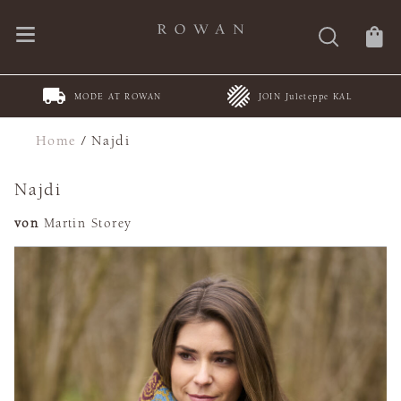
MODE AT ROWAN
JOIN Juleteppe KAL
Home
/
Najdi
Najdi
von
Martin Storey