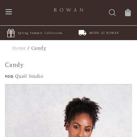
Spring Summer Collections
MODE AT ROWAN
Home
/
Candy
Candy
von
Quail Studio