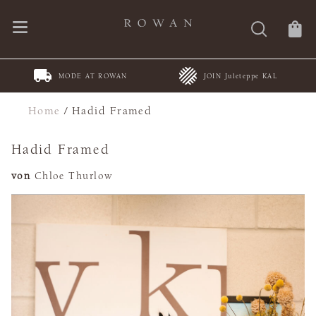
MODE AT ROWAN
JOIN Juleteppe KAL
Home
/
Hadid Framed
Hadid Framed
von
Chloe Thurlow