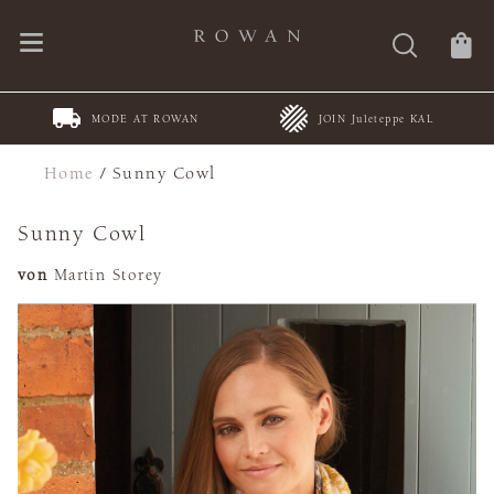
MODE AT ROWAN
JOIN Juleteppe KAL
Home
/
Sunny Cowl
Sunny Cowl
von
Martin Storey