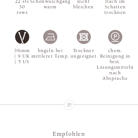
22 sts
Schonwaschgang
nicht
flach im
30
warm
bleichen
Schatten
rows
trocknen
3¾mm
bügeln bei
Trockner
chem.
| 9 UK
mittlerer Temp.
ungeeignet
Reinigung in
| 5 US
best.
Lösungsmitteln
nach
Absprache
Empfohlen