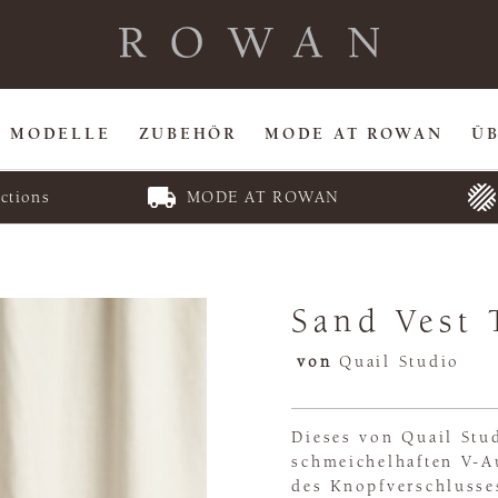
MODELLE
ZUBEHÖR
MODE AT ROWAN
Ü
ctions
MODE AT ROWAN
Sand Vest 
von
Quail Studio
Dieses von Quail Stu
schmeichelhaften V-Au
des Knopfverschlusse