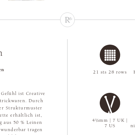
n
en
21 sts 28 rows
Gefühl ist Creative
trickwaren. Durch
er Strukturmuster
tte erhältlich ist,
4½mm | 7 UK |
g aus 50 % Leinen
7 US
n
n wunderbar tragen