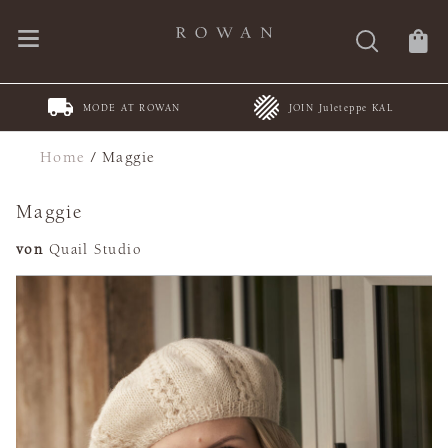
MODE AT ROWAN
JOIN Juleteppe KAL
Home
/
Maggie
Maggie
von
Quail Studio