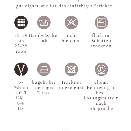
gut eignet wie für das einfarbiges Stricken.
18-19
Handwäsche,
nicht
flach im
sts
kalt
bleichen
Schatten
23-25
trocknen
rows
5-
bügeln bei
Trockner
chem.
5½mm
niedriger
ungeeignet
Reinigung in
| 6-5
Temp.
best.
UK |
Lösungsmitteln
8-9
nach
US
Absprache