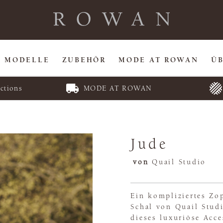
MODELLE
ZUBEHÖR
MODE AT ROWAN
Ü
ctions
MODE AT ROWAN
Jude
von
Quail Studio
Ein kompliziertes Zo
Schal von Quail Studi
dieses luxuriöse Acce