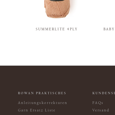
N
SUMMERLITE 4PLY
BAB
ROWAN PRAKTISCHES
KUNDENS
Anleitungskorrekturen
FAQs
Garn Ersatz Liste
Versand