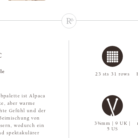
c
le
23 sts 31 rows
bpalette ist Alpaca
hte, aber warme
chte Gefühl und der
Beimischung von
3¾mm | 9 UK |
sern, wodurch ein
5 US
nd spektakulärer