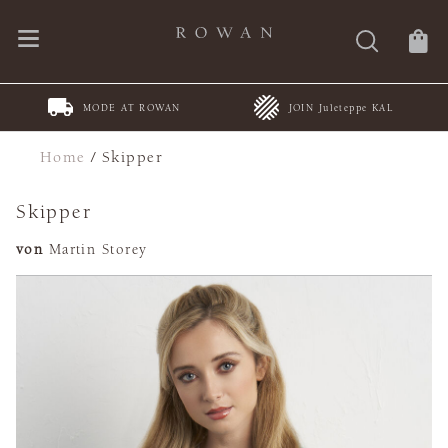
MODE AT ROWAN
JOIN Juleteppe KAL
Home
/
Skipper
Skipper
von
Martin Storey