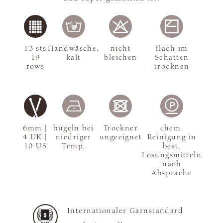
13 sts
Handwäsche,
nicht
flach im
19
kalt
bleichen
Schatten
rows
trocknen
6mm |
bügeln bei
Trockner
chem.
4 UK |
niedriger
ungeeignet
Reinigung in
10 US
Temp.
best.
Lösungsmitteln
nach
Absprache
Internationaler Garnstandard