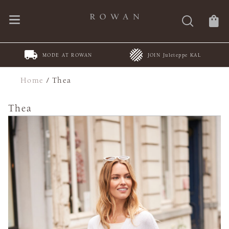
MODE AT ROWAN
JOIN Juleteppe KAL
Home
/
Thea
Thea