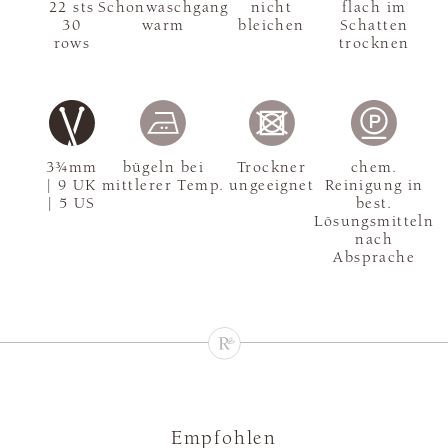
22 sts
Schonwaschgang
nicht
flach im
30
warm
bleichen
Schatten
rows
trocknen
3¾mm
bügeln bei
Trockner
chem.
| 9 UK
mittlerer Temp.
ungeeignet
Reinigung in
| 5 US
best.
Lösungsmitteln
nach
Absprache
Empfohlen