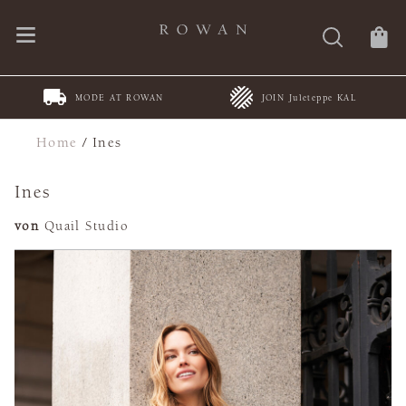
MODE AT ROWAN
JOIN Juleteppe KAL
Home
/
Ines
Ines
von
Quail Studio