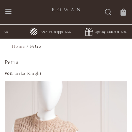
JOIN Juleteppe KAL
Spring Summer Collections
Home
/
Petra
Petra
von
Erika Knight