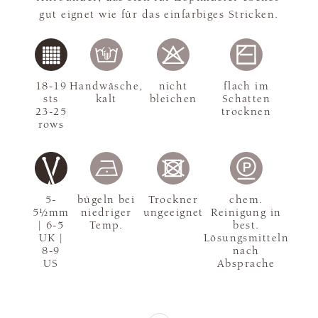
gut eignet wie für das einfarbiges Stricken.
18-19
Handwäsche,
nicht
flach im
sts
kalt
bleichen
Schatten
23-25
trocknen
rows
5-
bügeln bei
Trockner
chem.
5½mm
niedriger
ungeeignet
Reinigung in
| 6-5
Temp.
best.
UK |
Lösungsmitteln
8-9
nach
US
Absprache