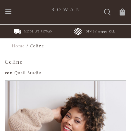
MODE AT ROWAN
JOIN Juleteppe KAL
Home
/
Celine
Celine
von
Quail Studio