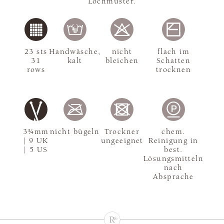
Lochmuster.
23 sts
Handwäsche,
nicht
flach im
31
kalt
bleichen
Schatten
rows
trocknen
3¾mm
nicht bügeln
Trockner
chem.
| 9 UK
ungeeignet
Reinigung in
| 5 US
best.
Lösungsmitteln
nach
Absprache