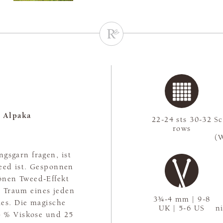
 Alpaka
22-24 sts 30-32
S
rows
(
gsgarn fragen, ist
weed ist. Gesponnen
önen Tweed-Effekt
r Traum eines jeden
3¾-4 mm | 9-8
lles. Die magische
UK | 5-6 US
n
25 % Viskose und 25