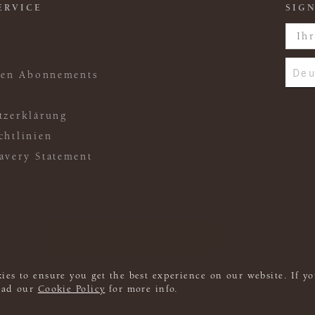
ERVICE
SIGN
Deu
ften Abonnements
tzerklärung
chtlinien
avery Statement
ies to ensure you get the best experience on our website. If yo
read our
Cookie Policy
for more info.