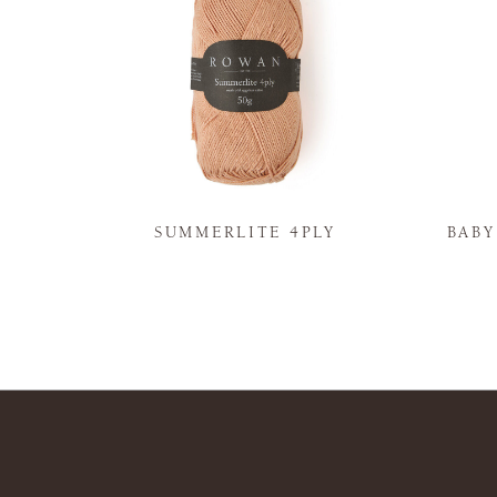
N
SUMMERLITE 4PLY
BAB