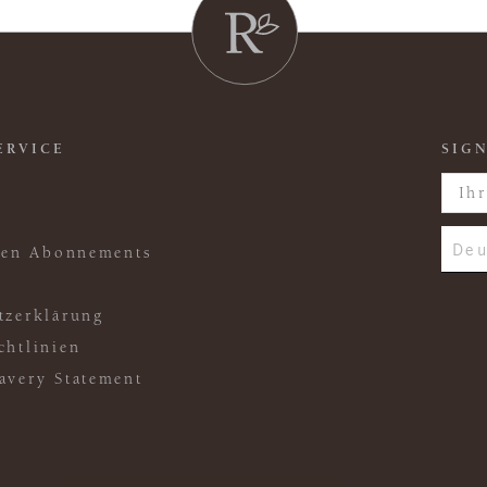
ERVICE
SIGN
Deu
ften Abonnements
tzerklärung
chtlinien
avery Statement