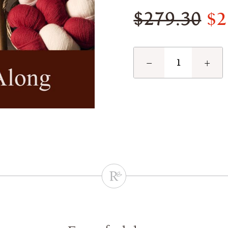
$2
$279.30
−
+