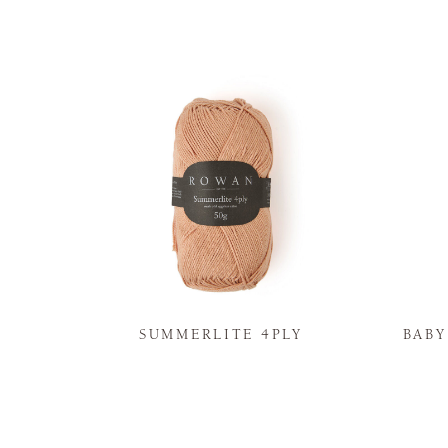
N
SUMMERLITE 4PLY
BAB