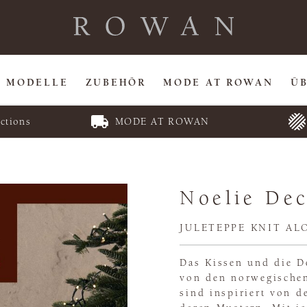
MODELLE
ZUBEHÖR
MODE AT ROWAN
Ü
ctions
MODE AT ROWAN
Noelie De
JULETEPPE KNIT A
Das Kissen und die D
von den norwegische
sind inspiriert von d