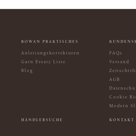
ROWAN PRAKTISCHES
KUNDENS
Anleitungskorrekturen
FAQs
Garn Ersatz Liste
Versand
Blog
Zeitschri
AGB
Datenschu
Cookie Ri
Modern Sl
HÄNDLERSUCHE
KONTAKT