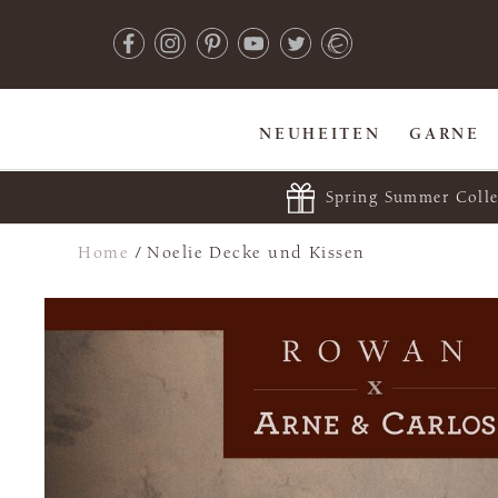
NEUHEITEN
GARNE
Spring Summer Colle
Home
/
Noelie Decke und Kissen