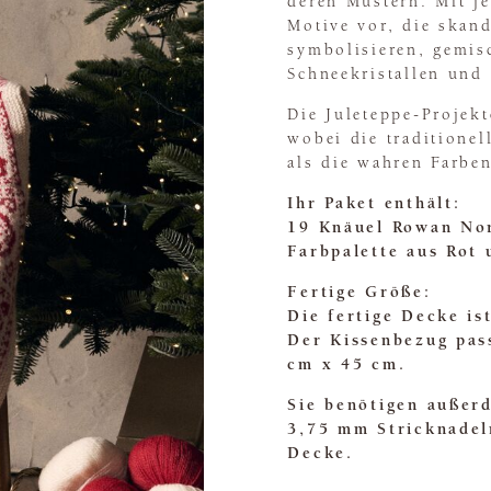
deren Mustern. Mit 
Motive vor, die skan
symbolisieren, gemis
Schneekristallen und
Die Juleteppe-Projek
wobei die traditionel
als die wahren Farbe
Ihr Paket enthält:
19 Knäuel Rowan Nor
Farbpalette aus Rot
Fertige Größe:
Die fertige Decke is
Der Kissenbezug pas
cm x 45 cm.
Sie benötigen außer
3,75 mm Stricknadel
Decke.