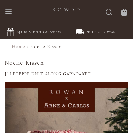
Spring Summer Collections
MODE AT ROWAN
Home
/
Noelie Kissen
Noelie Kissen
JULETEPPE KNIT ALONG GARNPAKET