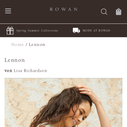
Spring Summer Collections
MODE AT ROWAN
Home
/
Lennon
Lennon
von
Lisa Richardson