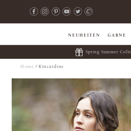
NEUHEITEN
GARNE
Spring Summer Colle
Home
/
Kincardine