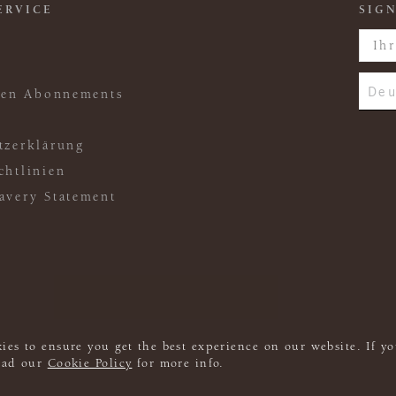
ERVICE
SIGN
Deu
ften Abonnements
tzerklärung
chtlinien
avery Statement
ies to ensure you get the best experience on our website. If yo
read our
Cookie Policy
for more info.