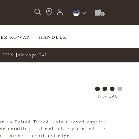
BER ROWAN
HÄNDLER
JOIN Juleteppe KAL
e
NIVEAU
n in Felted Tweed, this sleeved capelet
ine detailing and embroidery around the
m finishes the ribbed edges.