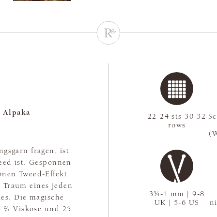
 Alpaka
22-24 sts 30-32
S
rows
(
gsgarn fragen, ist
weed ist. Gesponnen
önen Tweed-Effekt
r Traum eines jeden
3¾-4 mm | 9-8
lles. Die magische
UK | 5-6 US
n
25 % Viskose und 25