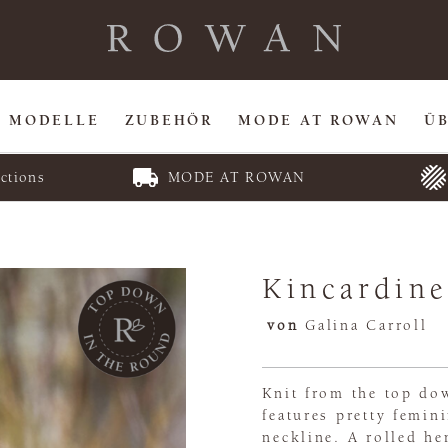
MODELLE
ZUBEHÖR
MODE AT ROWAN
Ü
ctions
MODE AT ROWAN
Kincardin
von
Galina Carroll
Knit from the top dow
features pretty femin
neckline. A rolled he