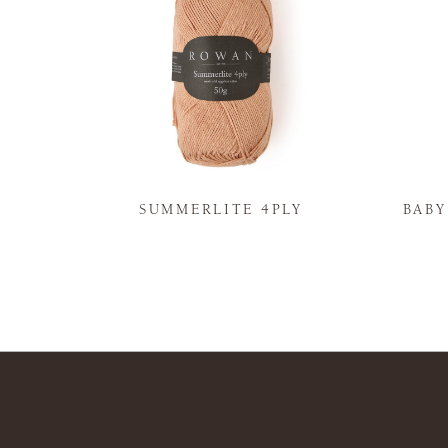
N
SUMMERLITE 4PLY
BAB