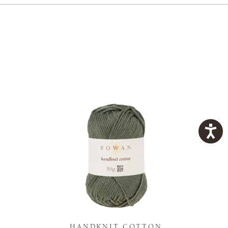
K
HANDKNIT COTTON