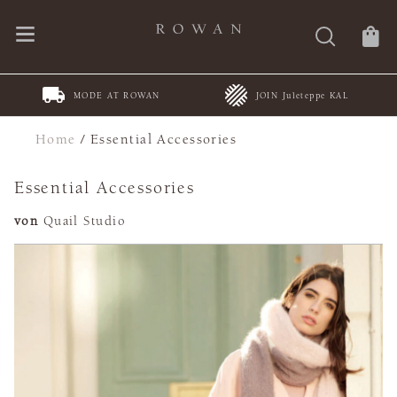
MODE AT ROWAN
JOIN Juleteppe KAL
Home
/
Essential Accessories
Essential Accessories
von
Quail Studio