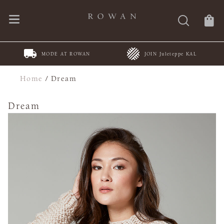
MODE AT ROWAN
JOIN Juleteppe KAL
Home
/
Dream
Dream