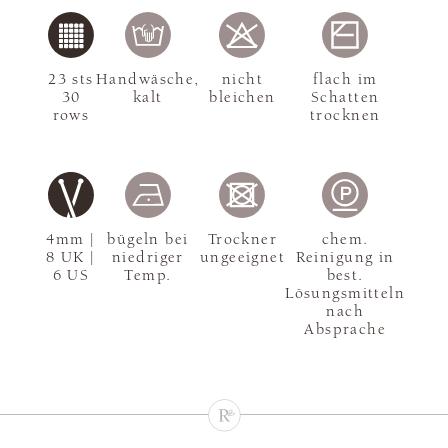
23 sts
Handwäsche,
nicht
flach im
30
kalt
bleichen
Schatten
rows
trocknen
4mm |
bügeln bei
Trockner
chem.
8 UK |
niedriger
ungeeignet
Reinigung in
6 US
Temp.
best.
Lösungsmitteln
nach
Absprache