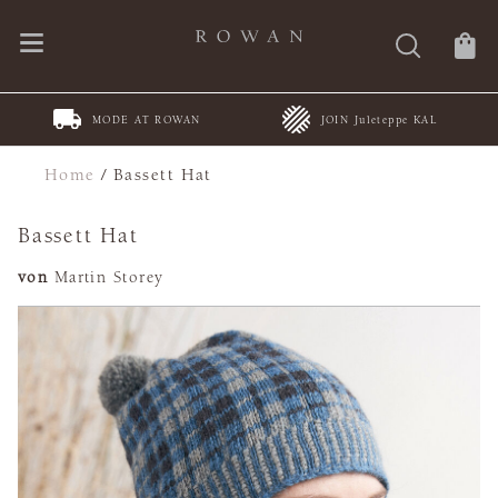
MODE AT ROWAN
JOIN Juleteppe KAL
Home
/
Bassett Hat
Bassett Hat
von
Martin Storey