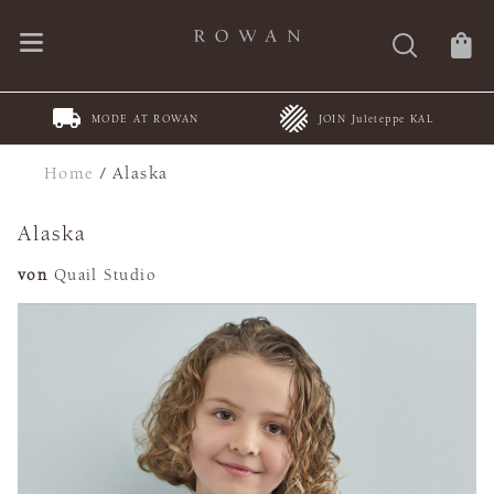
MODE AT ROWAN
JOIN Juleteppe KAL
Home
/
Alaska
Alaska
von
Quail Studio