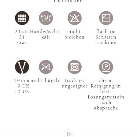
Lochmuster.
23 sts
Handwäsche,
nicht
flach im
31
kalt
bleichen
Schatten
rows
trocknen
3¾mm
nicht bügeln
Trockner
chem.
| 9 UK
ungeeignet
Reinigung in
| 5 US
best.
Lösungsmitteln
nach
Absprache