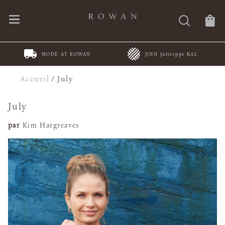
MODE AT ROWAN
JOIN Juleteppe KAL
Accueil
/
July
July
par
Kim Hargreaves