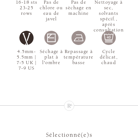
16-18 sts
Pas de
Pas de
Nettoyage à
23-25
chlore ou
sèchage en
sec,
rows
eau de
machine
solvants
javel
spécif.,
après
consultation
4.5mm-
Séchage à
Repassage à
Cycle
5.5mm |
plat à
température
délicat,
7-5 UK |
l'ombre
basse
chaud
7-9 US
Sélectionné(e)s