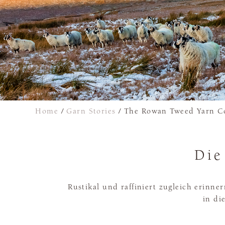
Home
/
Garn Stories
/
The Rowan Tweed Yarn Co
Die
Rustikal und raffiniert zugleich erinne
in di