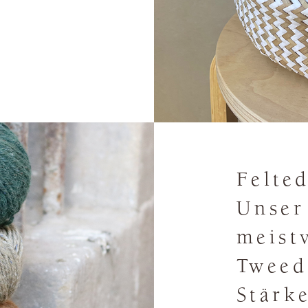
Felte
Unser
meist
Tweed
Stärk