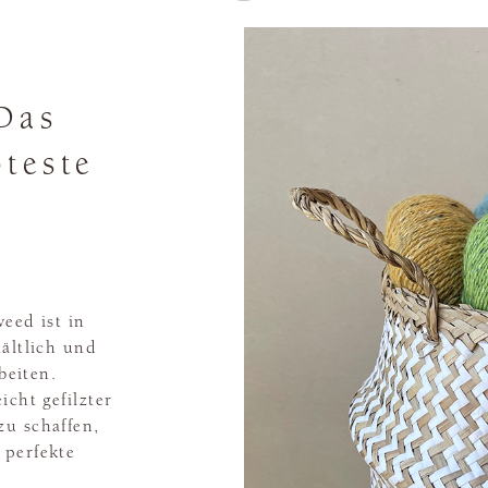
Das
bteste
eed ist in
hältlich und
beiten.
icht gefilzter
zu schaffen,
 perfekte