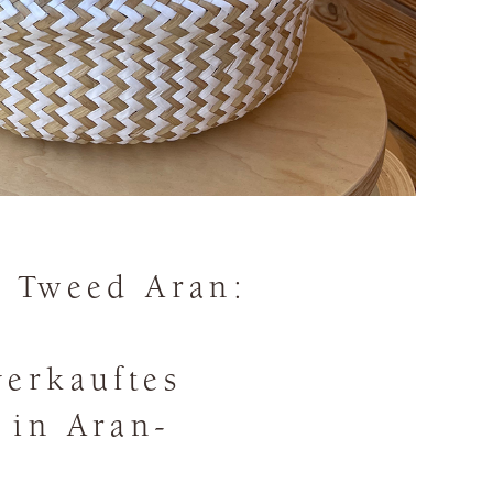
d Tweed Aran:
verkauftes
 in Aran-
e