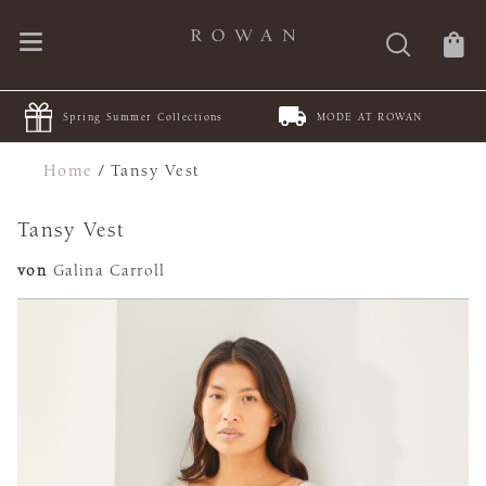
Spring Summer Collections
MODE AT ROWAN
Home
/
Tansy Vest
Tansy Vest
von
Galina Carroll