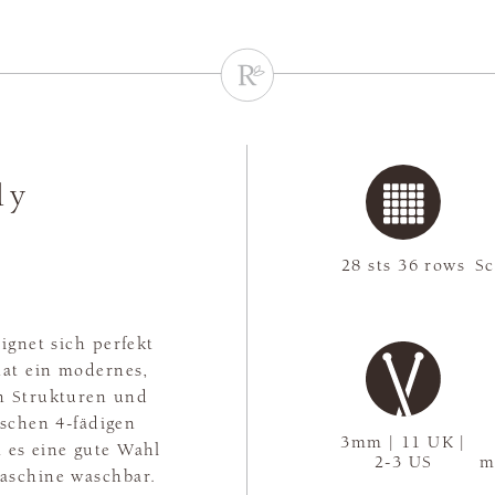
ly
28 sts 36 rows
S
ignet sich perfekt
hat ein modernes,
on Strukturen und
ischen 4-fädigen
3mm | 11 UK |
t es eine gute Wahl
2-3 US
m
Maschine waschbar.