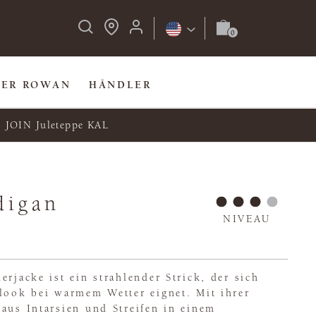
BER ROWAN
HÄNDLER
JOIN Juleteppe KAL
digan
NIVEAU
erjacke ist ein strahlender Strick, der sich
nlook bei warmem Wetter eignet. Mit ihrer
aus Intarsien und Streifen in einem