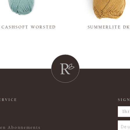
Y CASHSOFT WORSTED
SUMMERLITE D
ERVICE
SIGN
Deu
ften Abonnements