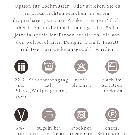
Option für Lochmuster. Oder stricken Sie es
in kraus-rechten Maschen für einen
drapierbaren, weichen Artikel, der gemütlich,
aber leicht und einfach zu tragen ist. Es ist
jetzt in speziellen Farben erhältlich, die von
den weltberühmten Designern Kaffe Fassett
und Dee Hardwicke ausgewählt wurden.
22-24
Schonwaschgang
nicht
flach im
sts
kalt
bleichen
Schatten
30-32
(Wollprogramm)
trocknen
rows
3¾-4
bügeln bei
Trockner
chem.
mm |
niedriger Temp.
ungeeignet
Reinigung in