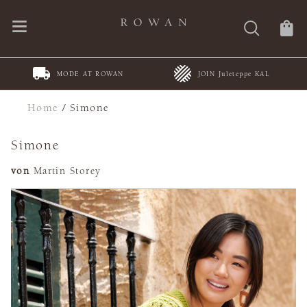
MODE AT ROWAN
JOIN Juleteppe KAL
Home
/
Simone
Simone
von
Martin Storey