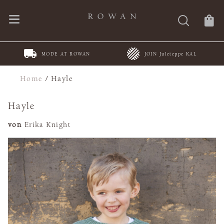
MODE AT ROWAN
JOIN Juleteppe KAL
Home
/
Hayle
Hayle
von
Erika Knight