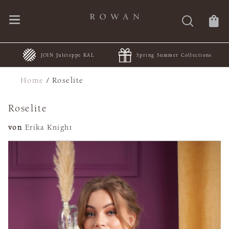
JOIN Juleteppe KAL
Spring Summer Collections
Home
/
Roselite
Roselite
von
Erika Knight