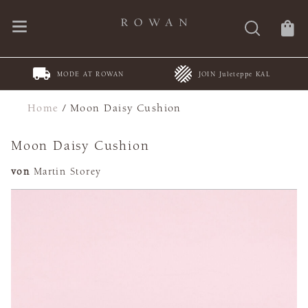
MODE AT ROWAN
JOIN Juleteppe KAL
Home
/
Moon Daisy Cushion
Moon Daisy Cushion
von
Martin Storey