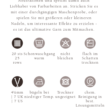
Neutraltönen und spricht damit auch
Liebhaber von Farbarbeiten an. Stricken Sie es
mit einer durchgängigen Maschenprobe, oder
spielen Sie mit größeren oder kleineren
Nadeln, um interessante Effekte zu erzielen -
es ist das ultimative Garn zum Mitmachen.
20 sts
Schonwaschgang
nicht
flach im
25
warm
bleichen
Schatten
rows
trocknen
4½mm
bügeln bei
Trockner
chem.
| 7 UK
niedriger Temp.
ungeeignet
Reinigung in
| 7 US
best.
Lösungsmitteln