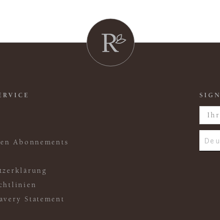
ERVICE
SIGN
Deu
ften Abonnements
tzerklärung
chtlinien
avery Statement