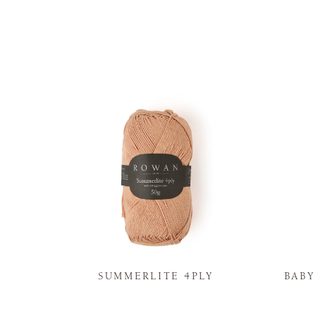
N
SUMMERLITE 4PLY
BAB