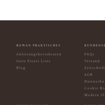
ROWAN PRAKTISCHES
KUNDENS
Anleitungskorrekturen
FAQs
Garn Ersatz Liste
Versand
Blog
Zeitschri
AGB
Datenschu
Cookie Ri
Modern Sl