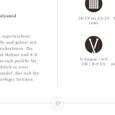
olyamid
18-19 sts 23-25
rows
m superleichten
ebt und gehört seit
rickerInnen. Die
id Mohair und 8 %
5-5½mm | 6-5
s sich perfekt für
UK | 8-9 US
n
ltlich in einer
rounder, das sich für
arbiges Stricken.