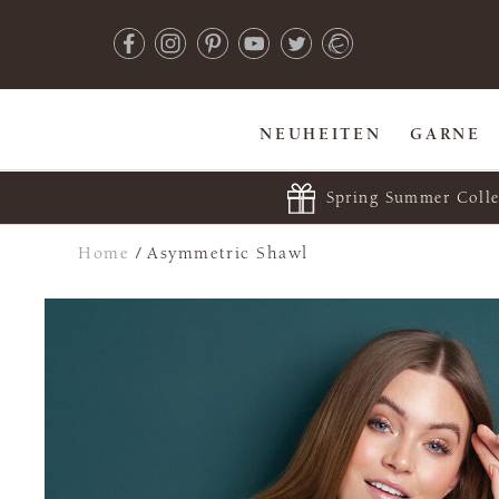
NEUHEITEN
GARNE
Spring Summer Colle
Home
/
Asymmetric Shawl