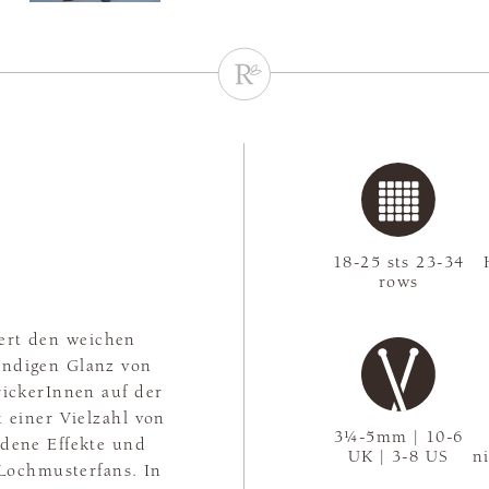
18-25 sts 23-34
rows
iert den weichen
endigen Glanz von
rickerInnen auf der
 einer Vielzahl von
3¼-5mm | 10-6
dene Effekte und
UK | 3-8 US
n
i Lochmusterfans. In