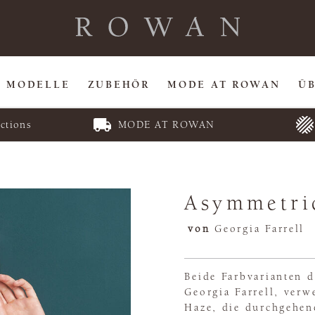
MODELLE
ZUBEHÖR
MODE AT ROWAN
Ü
ctions
MODE AT ROWAN
Asymmetri
von
Georgia Farrell
Beide Farbvarianten 
Georgia Farrell, verw
Haze, die durchgehen