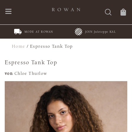
MODE AT ROWAN
JOIN Juleteppe KAL
Home
/
Espresso Tank Top
Espresso Tank Top
von
Chloe Thurlow