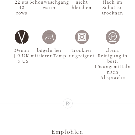
22 sts
Schonwaschgang
nicht
flach im
30
warm
bleichen
Schatten
rows
trocknen
3¾mm
bügeln bei
Trockner
chem.
| 9 UK
mittlerer Temp.
ungeeignet
Reinigung in
| 5 US
best.
Lösungsmitteln
nach
Absprache
Empfohlen