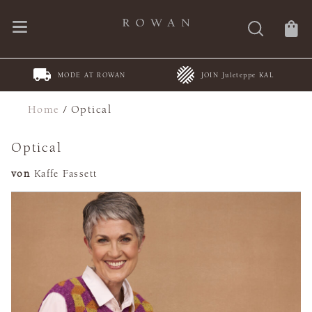
MODE AT ROWAN
JOIN Juleteppe KAL
Home
/
Optical
Optical
von
Kaffe Fassett