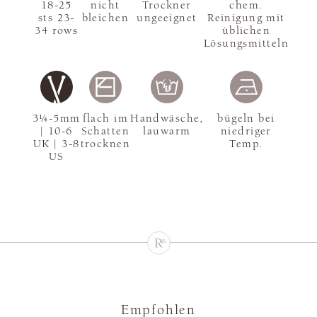
18-25
nicht
Trockner
chem.
sts 23-
bleichen
ungeeignet
Reinigung mit
34 rows
üblichen
Lösungsmitteln
3¼-5mm
flach im
Handwäsche,
bügeln bei
| 10-6
Schatten
lauwarm
niedriger
UK | 3-8
trocknen
Temp.
US
Empfohlen