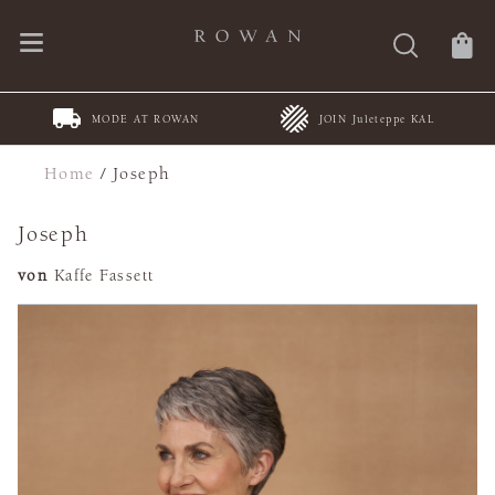
MODE AT ROWAN
JOIN Juleteppe KAL
Home
/
Joseph
Joseph
von
Kaffe Fassett