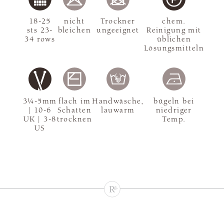
18-25
nicht
Trockner
chem.
sts 23-
bleichen
ungeeignet
Reinigung mit
34 rows
üblichen
Lösungsmitteln
3¼-5mm
flach im
Handwäsche,
bügeln bei
| 10-6
Schatten
lauwarm
niedriger
UK | 3-8
trocknen
Temp.
US