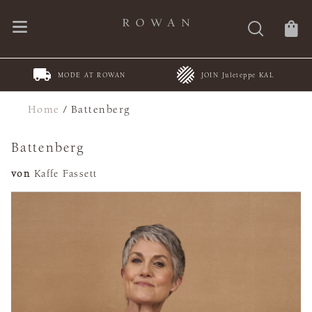
MODE AT ROWAN
JOIN Juleteppe KAL
Home
/
Battenberg
Battenberg
von
Kaffe Fassett