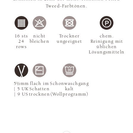
Tweed-Farbtönen.
16 sts
nicht
Trockner
chem.
24
bleichen
ungeeignet
Reinigung mit
rows
üblichen
Lösungsmitteln
5½mm
flach im
Schonwaschgang
| 5 UK
Schatten
kalt
| 9 US
trocknen
(Wollprogramm)