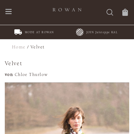
MODE AT ROWAN
JOIN Juleteppe KAL
Home
/
Velvet
Velvet
von
Chloe Thurlow