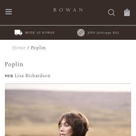
MODE AT ROWAN
JOIN Juleteppe KAL
Home
/
Poplin
Poplin
von
Lisa Richardson