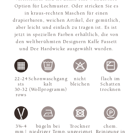
Option für Lochmuster. Oder stricken Sie es
in kraus-rechten Maschen für einen
drapierbaren, weichen Artikel, der gemütlich,
aber leicht und einfach zu tragen ist. Es ist
jetzt in speziellen Farben erhältlich, die von
den weltberühmten Designern Kaffe Fassett
und Dee Hardwicke ausgewählt wurden.
22-24
Schonwaschgang
nicht
flach im
sts
kalt
bleichen
Schatten
30-32
(Wollprogramm)
trocknen
rows
3¾-4
bügeln bei
Trockner
chem.
mm |
niedriger Temp.
ungeeignet
Reinigung in