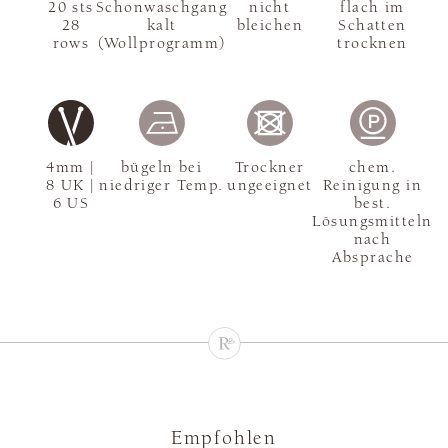
20 sts
Schonwaschgang
nicht
flach im
28
kalt
bleichen
Schatten
rows
(Wollprogramm)
trocknen
4mm |
bügeln bei
Trockner
chem.
8 UK |
niedriger Temp.
ungeeignet
Reinigung in
6 US
best.
Lösungsmitteln
nach
Absprache
Empfohlen