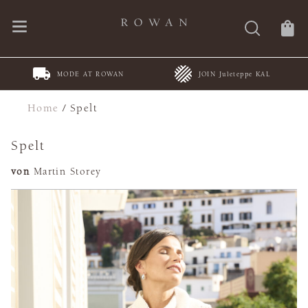
MODE AT ROWAN
JOIN Juleteppe KAL
Home
/
Spelt
Spelt
von
Martin Storey