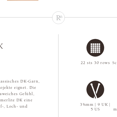
K
22 sts 30 rows
S
klassisches DK-Garn,
ojekte eignet. Die
raweiches Gefühl,
merlite DK eine
3¾mm | 9 UK |
f-, Loch- und
5 US
m