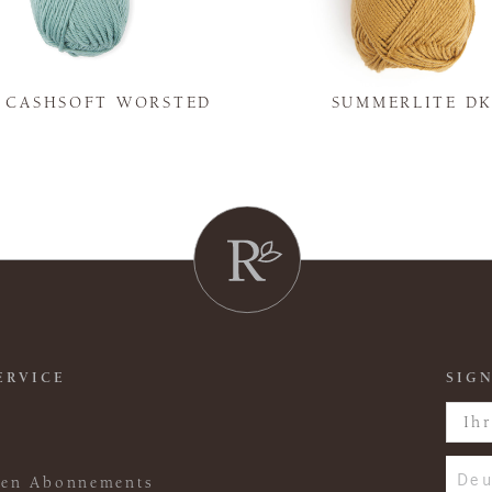
Y CASHSOFT WORSTED
SUMMERLITE D
ERVICE
SIGN
Deu
ften Abonnements