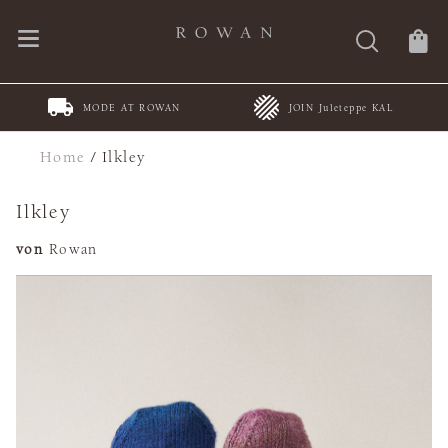
MODE AT ROWAN
JOIN Juleteppe KAL
Home
/
Ilkley
Ilkley
von
Rowan