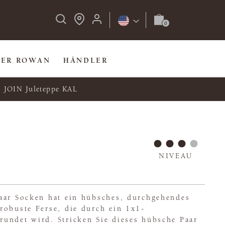
BER ROWAN
HÄNDLER
JOIN Juleteppe KAL
NIVEAU
aar Socken hat ein hübsches, durchgehendes
robuste Ferse, die durch ein 1x1-
undet wird. Stricken Sie dieses hübsche Paar