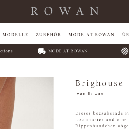
MODELLE
ZUBEHÖR
MODE AT ROWAN
Ü
ctions
MODE AT ROWAN
Brighouse
von
Rowan
Dieses bezaubernde P
Lochmuster und eine 
Rippenbündchen abger