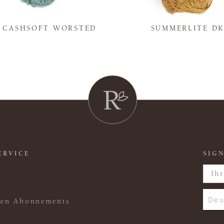
Y CASHSOFT WORSTED
SUMMERLITE D
ERVICE
SIGN
Deu
ften Abonnements