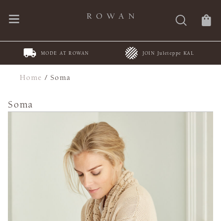
MODE AT ROWAN
JOIN Juleteppe KAL
Home
/
Soma
Soma