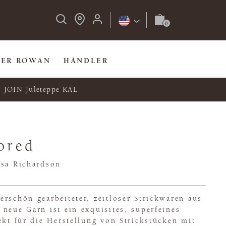
BER ROWAN
HÄNDLER
JOIN Juleteppe KAL
lored
isa Richardson
rschön gearbeiteter, zeitloser Strickwaren aus
neue Garn ist ein exquisites, superfeines
ekt für die Herstellung von Strickstücken mit