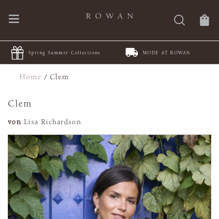
Spring Summer Collections
MODE AT ROWAN
Home
/
Clem
Clem
von
Lisa Richardson