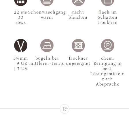
22 sts
Schonwaschgang
nicht
flach im
30
warm
bleichen
Schatten
rows
trocknen
3¾mm
bügeln bei
Trockner
chem.
| 9 UK
mittlerer Temp.
ungeeignet
Reinigung in
| 5 US
best.
Lösungsmitteln
nach
Absprache