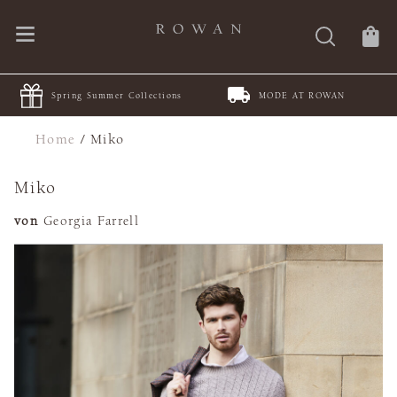
Spring Summer Collections
MODE AT ROWAN
Home
/
Miko
Miko
von
Georgia Farrell