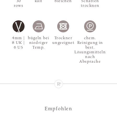
30
kalt
bleichen
Schatten
rows
trocknen
4mm |
bügeln bei
Trockner
chem.
8 UK |
niedriger
ungeeignet
Reinigung in
6 US
Temp.
best.
Lösungsmitteln
nach
Absprache
Empfohlen