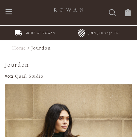
MODE AT ROWAN
JOIN Juleteppe KAL
Home
/
Jourdon
Jourdon
von
Quail Studio