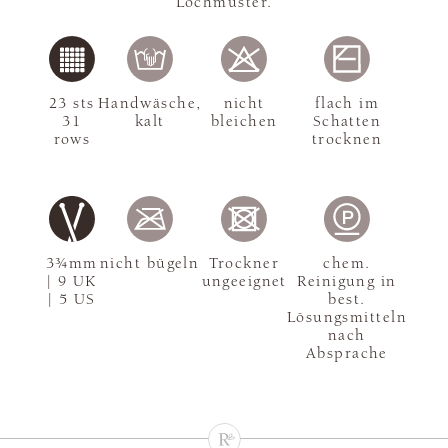
Lochmuster.
23 sts
Handwäsche,
nicht
flach im
31
kalt
bleichen
Schatten
rows
trocknen
3¾mm
nicht bügeln
Trockner
chem.
| 9 UK
ungeeignet
Reinigung in
| 5 US
best.
Lösungsmitteln
nach
Absprache