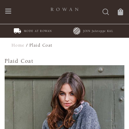
MODE AT ROWAN
JOIN Juleteppe KAL
Home
/
Plaid Coat
Plaid Coat